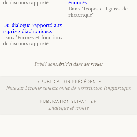
Tropes et figures de rhétorique
du discours rapporté"
énoncés
Dans "Tropes et figures de
Publications en ligne
Responsabilités scientifiques et rayonnement
Recherche avancée
rhétorique"
Expressions idiomatiques, locutions et
proverbes
Du dialogue rapporté aux
Encadrement doctoral
reprises diaphoniques
Dans "Formes et fonctions
Ethos discursif et subjectivité
du discours rapporté"
Recherches
Subjectivité de l’esprit
Publié dans
Articles dans des revues
Navigation
PUBLICATION PRÉCÉDENTE
Note sur l’ironie comme objet de description linguistique
des
PUBLICATION SUIVANTE
Dialogue et ironie
articles