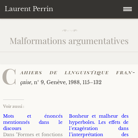
Laurent Perrin
Accéder
Accueil
P
u
au
Malformations argumentatives
b
contenu
Publications
l
principal
i
é
Thématiques
Liste des Publications
l
C
e
ahiers de lin­guis­tique fran­
1
Curriculum Vitae
Ouvrages personnels
Marqueurs discursifs, énonciation et discours
5
çaise
, n° 9, Genève, 1988, 115–132
/
0
Contact
Directions d’ouvrages collectifs
Dialogisme et polyphonie – Voix et points
Curriculum Vitae Complet
9
de vue
/
Voir aussi :
1
Chercher
Articles dans des collectifs
Postes
&
qualifications
9
Mots et énoncés
Bonheur et malheur des
Formes et fonctions du discours rapporté
8
mentionnés dans le
hyperboles. Les effets de
8
discours
l’exagération dans
Articles dans des revues
Enseignements et responsabilités pédagogiques
Recherche standard
Dans "Formes et fonctions
l’interprétation des