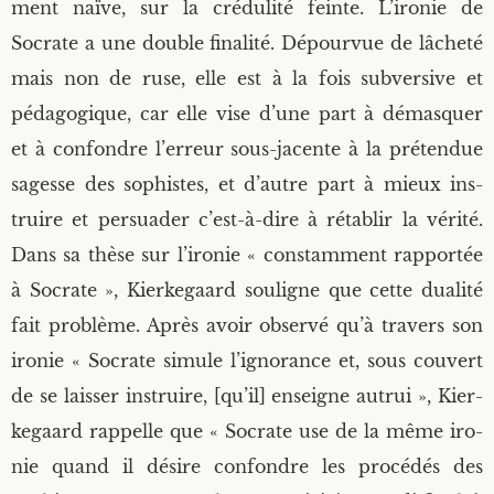
ment naïve, sur la cré­du­li­té feinte. L’i­ro­nie de
Socrate a une double fina­li­té. Dépour­vue de lâche­té
mais non de ruse, elle est à la fois sub­ver­sive et
péda­go­gique, car elle vise d’une part à démas­quer
et à confondre l’er­reur sous-jacente à la pré­ten­due
sagesse des sophistes, et d’autre part à mieux ins­
truire et per­sua­der c’est-à-dire à réta­blir la véri­té.
Dans sa thèse sur l’i­ro­nie « constam­ment rap­por­tée
à Socrate », Kier­ke­gaard sou­ligne que cette dua­li­té
fait pro­blème. Après avoir obser­vé qu’à tra­vers son
iro­nie « Socrate simule l’i­gno­rance et, sous cou­vert
de se lais­ser ins­truire, [qu’il] enseigne autrui », Kier­
ke­gaard rap­pelle que « Socrate use de la même iro­
nie quand il désire confondre les pro­cé­dés des