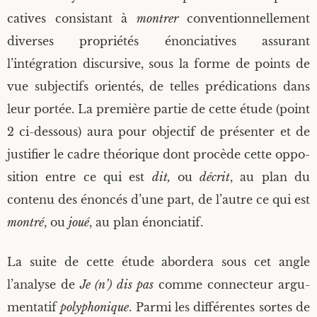
ca­tives consis­tant à
mon­trer
conven­tion­nel­le­ment
diverses pro­prié­tés énon­cia­tives assu­rant
l’intégration dis­cur­sive, sous la forme de points de
vue sub­jec­tifs orien­tés, de telles pré­di­ca­tions dans
leur por­tée. La pre­mière par­tie de cette étude (point
2 ci-des­sous) aura pour objec­tif de pré­sen­ter et de
jus­ti­fier le cadre théo­rique dont pro­cède cette oppo­
si­tion entre ce qui est
dit,
ou
décrit
, au plan du
conte­nu des énon­cés d’une part, de l’autre ce qui est
mon­tré
, ou
joué
, au plan énonciatif.
La suite de cette étude abor­de­ra sous cet angle
l’analyse de
Je (n’) dis pas
comme connec­teur argu­
men­ta­tif
poly­pho­nique
. Par­mi les dif­fé­rentes sortes de