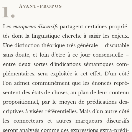
1.
Tropes et figures de rhétorique
/
Avant-pro­pos
0
Publications en ligne
Responsabilités scientifiques et rayonnement
Recherche avancée
4
Expressions idiomatiques, locutions et
/
proverbes
2
Encadrement doctoral
Les
mar­queurs dis­cur­sifs
par­tagent cer­taines pro­prié­
0
tés dont la lin­guis­tique cherche à sai­sir les enjeux.
2
Ethos discursif et subjectivité
0
Recherches
Une dis­tinc­tion théo­rique très géné­rale – dis­cu­table
sans doute, et loin d’être à ce jour consen­suelle –
Subjectivité de l’esprit
entre deux sortes d’indications séman­tiques com­
plé­men­taires, sera exploi­tée à cet effet. D’un côté
l’on admet com­mu­né­ment que les énon­cés repré­
sentent des états de choses, au plan de leur conte­nu
pro­po­si­tion­nel, par le moyen de pré­di­ca­tions des­
crip­tives à visées réfé­ren­tielles. Mais d’un autre côté
les connec­teurs et autres mar­queurs dis­cur­sifs
seront ana­ly­sés comme des expres­sions extra-pré­di­