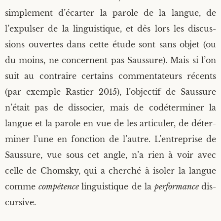
sim­ple­ment d’écarter la parole de la langue, de
l’expulser de la lin­guis­tique, et dès lors les dis­cus­
sions ouvertes dans cette étude sont sans objet (ou
du moins, ne concernent pas Saus­sure). Mais si l’on
suit au contraire cer­tains com­men­ta­teurs récents
(par exemple Ras­tier 2015), l’objectif de Saus­sure
n’était pas de dis­so­cier, mais de codé­ter­mi­ner la
langue et la parole en vue de les arti­cu­ler, de déter­
mi­ner l’une en fonc­tion de l’autre. L’entreprise de
Saus­sure, vue sous cet angle, n’a rien à voir avec
celle de Chom­sky, qui a cher­ché à iso­ler la langue
comme
com­pé­tence
lin­guis­tique de la
per­for­mance
dis­
cur­sive.