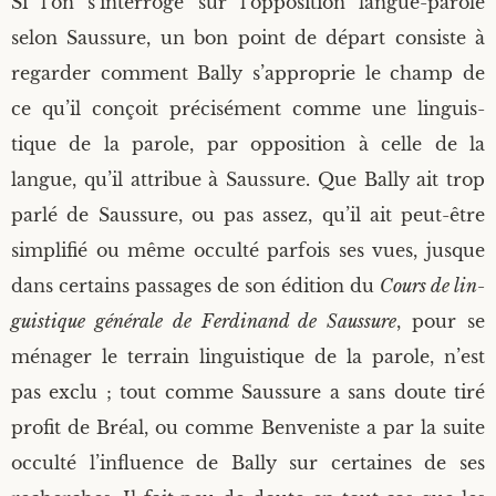
Si l’on s’interroge sur l’opposition langue-parole
selon Saus­sure, un bon point de départ consiste à
regar­der com­ment Bal­ly s’approprie le champ de
ce qu’il conçoit pré­ci­sé­ment comme une lin­guis­
tique de la parole, par oppo­si­tion à celle de la
langue, qu’il attri­bue à Saus­sure. Que Bal­ly ait trop
par­lé de Saus­sure, ou pas assez, qu’il ait peut-être
sim­pli­fié ou même occul­té par­fois ses vues, jusque
dans cer­tains pas­sages de son édi­tion du
Cours de lin­
guis­tique géné­rale de Fer­di­nand de Saus­sure
, pour se
ména­ger le ter­rain lin­guis­tique de la parole, n’est
pas exclu ; tout comme Saus­sure a sans doute tiré
pro­fit de Bréal, ou comme Ben­ve­niste a par la suite
occul­té l’influence de Bal­ly sur cer­taines de ses