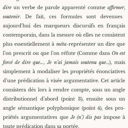
dire
un verbe de parole appa­ren­té comme
affir­mer
,
sou­te­nir
. De fait, ces for­mules sont deve­nues
aujourd’hui des mar­queurs dis­cur­sifs en fran­çais
contem­po­rain, dans la mesure où elles ne consistent
plus essen­tiel­le­ment à
méta-
repré­sen­ter un dire que
l’on pres­crit ou que l’on réfute (Comme dans
On est
for­cé de dire que…
,
Je n’ai jamais sou­te­nu que
…), mais
sim­ple­ment à moda­li­ser les pro­prié­tés énon­cia­tives
d’une pré­di­ca­tion à visée argu­men­ta­tive. Cet article
consis­te­ra dès lors à rendre compte, sous un angle
dis­tri­bu­tion­nel d’abord (point 3), ensuite sous un
angle séman­tique poly­pho­nique (point 4), des pro­
prié­tés argu­men­ta­tives que
Je (n’) dis pas
impose à
toute pré­di­ca­tion dans sa portée.