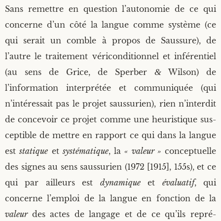
Sans remettre en ques­tion l’autonomie de ce qui
concerne d’un côté la langue comme sys­tème (ce
qui serait un comble à pro­pos de Saus­sure), de
l’autre le trai­te­ment véri­con­di­tion­nel et infé­ren­tiel
(au sens de Grice, de Sper­ber
&
Wil­son) de
l’information inter­pré­tée et com­mu­ni­quée (qui
n’intéressait pas le pro­jet saus­su­rien), rien n’interdit
de conce­voir ce pro­jet comme une heu­ris­tique sus­
cep­tible de mettre en rap­port ce qui dans la langue
est
sta­tique
et
sys­té­ma­tique
, la
« valeur »
concep­tuelle
des signes au sens saus­su­rien (1972 [1915], 155s), et ce
qui par ailleurs est
dyna­mique
et
éva­lua­tif
, qui
concerne l’emploi de la langue en fonc­tion de la
valeur
des actes de lan­gage et de ce qu’ils repré­