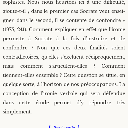
sophistes. Nous nous heur­tons ici à une dif­fi­cul­té,
ajoute-t-il ; dans le pre­mier cas Socrate veut ensei­
gner, dans le second, il se contente de confondre »
(1975, 241). Com­ment expli­quer en effet que l’i­ro­nie
per­mette à Socrate à la fois d’ins­truire et de
confondre ? Non que ces deux fina­li­tés soient
contra­dic­toires, qu’elles s’ex­cluent réci­pro­que­ment,
mais com­ment s’ar­ti­culent-elles ? Com­ment
tiennent-elles ensemble ? Cette ques­tion se situe, en
quelque sorte, à l’ho­ri­zon de nos pré­oc­cu­pa­tions. La
concep­tion de l’i­ro­nie ver­bale qui sera défen­due
dans cette étude per­met d’y répondre très
simplement.
lire la suite