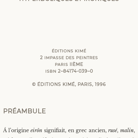
ÉDITIONS
KIMÉ
2
IMPASSE
DES
PEINTRES
IIÈME
PARIS
2–84174-039–0
ISBN
© ÉDITIONS KIMÉ, PARIS, 1996
PRÉAMBULE
Á l’o­ri­gine
eirôn
signi­fiait, en grec ancien,
rusé
,
malin
,