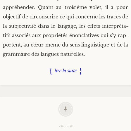
appré­hen­der. Quant au troi­sième volet, il a pour
objec­tif de cir­cons­crire ce qui concerne les traces de
la sub­jec­ti­vi­té dans le lan­gage, les effets inter­pré­ta­
tifs asso­ciés aux pro­prié­tés énon­cia­tives qui s’y rap­
portent, au cœur même du sens lin­guis­tique et de la
gram­maire des langues naturelles.
lire la suite
P
u