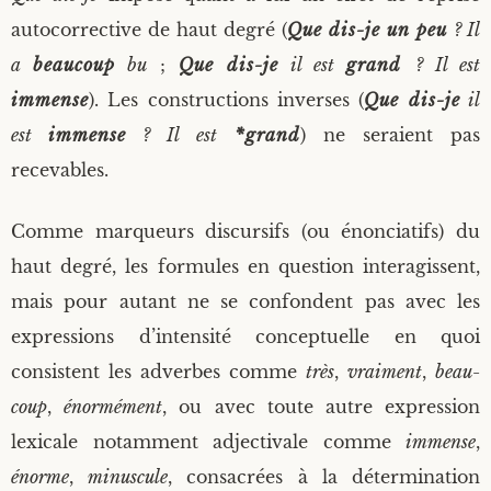
auto­cor­rec­tive de haut degré (
Que dis-je
un peu
? Il
a
beau­coup
bu
;
Que dis-je
il est
grand
? Il est
immense
). Les construc­tions inverses (
Que dis-je
il
est
immense
? Il est
*grand
) ne seraient pas
recevables.
Comme mar­queurs dis­cur­sifs (ou énon­cia­tifs) du
haut degré, les for­mules en ques­tion inter­agissent,
mais pour autant ne se confondent pas avec les
expres­sions d’intensité concep­tuelle en quoi
consistent les adverbes comme
très
,
vrai­ment
,
beau­
coup
,
énor­mé­ment
, ou avec toute autre expres­sion
lexi­cale notam­ment adjec­ti­vale comme
immense
,
énorme
,
minus­cule
, consa­crées à la déter­mi­na­tion