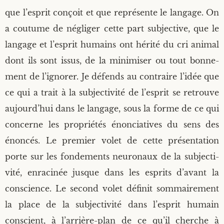
que l’esprit conçoit et que repré­sente le lan­gage. On
a cou­tume de négli­ger cette part sub­jec­tive, que le
lan­gage et l’esprit humains ont héri­té du cri ani­mal
dont ils sont issus, de la mini­mi­ser ou tout bon­ne­
ment de l’ignorer. Je défends au contraire l’idée que
ce qui a trait à la sub­jec­ti­vi­té de l’esprit se retrouve
aujourd’hui dans le lan­gage, sous la forme de ce qui
concerne les pro­prié­tés énon­cia­tives du sens des
énon­cés. Le pre­mier volet de cette pré­sen­ta­tion
porte sur les fon­de­ments neu­ro­naux de la sub­jec­ti­
vi­té, enra­ci­née jusque dans les esprits d’avant la
conscience. Le second volet défi­nit som­mai­re­ment
la place de la sub­jec­ti­vi­té dans l’esprit humain
conscient, à l’arrière-plan de ce qu’il cherche à