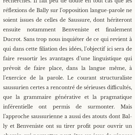
recherches. Il fait peu de doute en tout cas que les
réflexions de Bal­ly sur l’opposition langue-parole ne
soient issues de celles de Saus­sure, dont héri­te­ront
ensuite notam­ment Ben­ve­niste et fina­le­ment
Ducrot. Sans trop nous inquié­ter de ce qui revient à
qui dans cette filia­tion des idées, l’objectif ici sera de
faire res­sor­tir les avan­tages d’une lin­guis­tique qui
pré­voit de faire place, dans la langue même, à
l’exercice de la parole. Le cou­rant struc­tu­ra­liste
saus­su­rien certes a ren­con­tré de sérieuses dif­fi­cul­tés,
que la gram­maire géné­ra­tive et la prag­ma­tique
infé­ren­tielle ont per­mis de sur­mon­ter. Mais
l’approche saus­su­rienne a aus­si des atouts dont Bal­
ly et Ben­ve­niste ont su tirer pro­fit pour ouvrir un