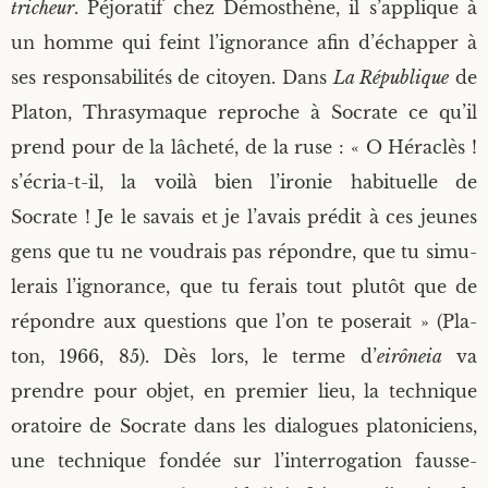
tri­cheur
. Péjo­ra­tif chez Démos­thène, il s’ap­plique à
un homme qui feint l’i­gno­rance afin d’é­chap­per à
ses res­pon­sa­bi­li­tés de citoyen. Dans
La Répu­blique
de
Pla­ton, Thra­sy­maque reproche à Socrate ce qu’il
prend pour de la lâche­té, de la ruse : « O Héra­clès !
s’é­cria-t-il, la voi­là bien l’i­ro­nie habi­tuelle de
Socrate ! Je le savais et je l’a­vais pré­dit à ces jeunes
gens que tu ne vou­drais pas répondre, que tu simu­
le­rais l’i­gno­rance, que tu ferais tout plu­tôt que de
répondre aux ques­tions que l’on te pose­rait » (Pla­
ton, 1966, 85). Dès lors, le terme d’
eirô­neia
va
prendre pour objet, en pre­mier lieu, la tech­nique
ora­toire de Socrate dans les dia­logues pla­to­ni­ciens,
une tech­nique fon­dée sur l’in­ter­ro­ga­tion faus­se­