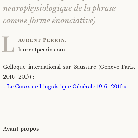
2
0
neurophysiologique de la phrase
1
8
comme forme énonciative)
L
aurent Per­rin,
laurentperrin.com
Col­loque inter­na­tio­nal sur Saus­sure (Genève-Paris,
2016–2017) :
« Le Cours de Lin­guis­tique Géné­rale 1916–2016 »
Avant-pro­pos