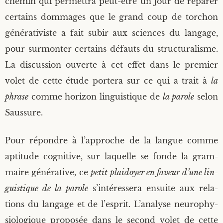
che­min qui per­met­tra peut-être un jour de répa­rer
cer­tains dom­mages que le grand coup de tor­chon
géné­ra­ti­viste a fait subir aux sciences du lan­gage,
pour sur­mon­ter cer­tains défauts du struc­tu­ra­lisme.
La dis­cus­sion ouverte à cet effet dans le pre­mier
volet de cette étude por­te­ra sur ce qui a trait à
la
phrase
comme hori­zon lin­guis­tique de
la parole
selon
Saussure.
Pour répondre à l’approche de la langue comme
apti­tude cog­ni­tive, sur laquelle se fonde la gram­
maire géné­ra­tive, ce
petit plai­doyer en faveur d’une lin­
guis­tique de la parole
s’intéressera ensuite aux rela­
tions du lan­gage et de l’esprit. L’analyse neu­ro­phy­
sio­lo­gique pro­po­sée dans le second volet de cette