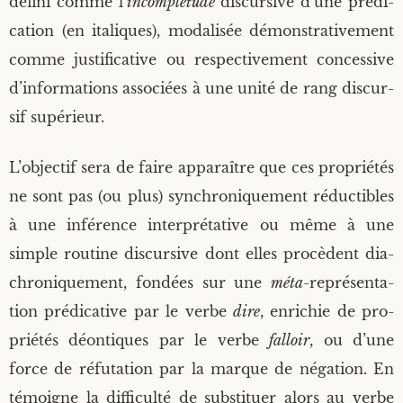
défi­ni comme l’
incom­plé­tude
dis­cur­sive d’une pré­di­
ca­tion (en ita­liques), moda­li­sée démons­tra­ti­ve­ment
comme jus­ti­fi­ca­tive ou res­pec­ti­ve­ment conces­sive
d’informations asso­ciées à une uni­té de rang dis­cur­
sif supérieur.
L’objectif sera de faire appa­raître que ces pro­prié­tés
ne sont pas (ou plus) syn­chro­ni­que­ment réduc­tibles
à une infé­rence inter­pré­ta­tive ou même à une
simple rou­tine dis­cur­sive dont elles pro­cèdent dia­
chro­ni­que­ment, fon­dées sur une
méta-
repré­sen­ta­
tion pré­di­ca­tive par le verbe
dire
, enri­chie de pro­
prié­tés déon­tiques par le verbe
fal­loir
, ou d’une
force de réfu­ta­tion par la marque de néga­tion. En
témoigne la dif­fi­cul­té de sub­sti­tuer alors au verbe