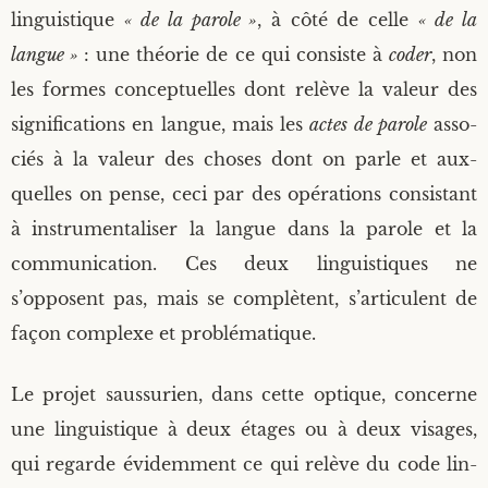
lin­guis­tique
« de la parole »
, à côté de celle
« de la
langue »
: une théo­rie de ce qui consiste à
coder
, non
les formes concep­tuelles dont relève la valeur des
signi­fi­ca­tions en langue, mais les
actes de parole
asso­
ciés à la valeur des choses dont on parle et aux­
quelles on pense, ceci par des opé­ra­tions consis­tant
à ins­tru­men­ta­li­ser la langue dans la parole et la
com­mu­ni­ca­tion. Ces deux lin­guis­tiques ne
s’opposent pas, mais se com­plètent, s’articulent de
façon com­plexe et problématique.
Le pro­jet saus­su­rien, dans cette optique, concerne
une lin­guis­tique à deux étages ou à deux visages,
qui regarde évi­dem­ment ce qui relève du code lin­