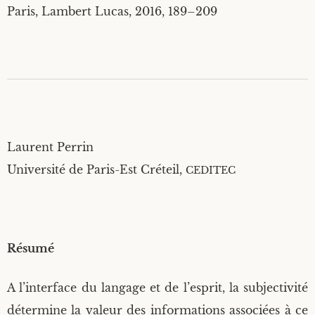
/
Paris, Lam­bert Lucas, 2016, 189–209
2
0
1
6
Laurent Per­rin
Uni­ver­si­té de Paris-Est Cré­teil,
CEDITEC
Résu­mé
A l’interface du lan­gage et de l’esprit, la sub­jec­ti­vi­té
déter­mine la valeur des infor­ma­tions asso­ciées à ce