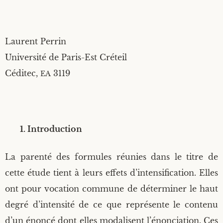
Laurent Per­rin
Uni­ver­si­té de Paris-Est Créteil
Cédi­tec,
3119
EA
1. Intro­duc­tion
La paren­té des for­mules réunies dans le titre de
cette étude tient à leurs effets d’intensification. Elles
ont pour voca­tion com­mune de déter­mi­ner le haut
degré d’intensité de ce que repré­sente le conte­nu
d’un énon­cé dont elles moda­lisent l’énonciation. Ces