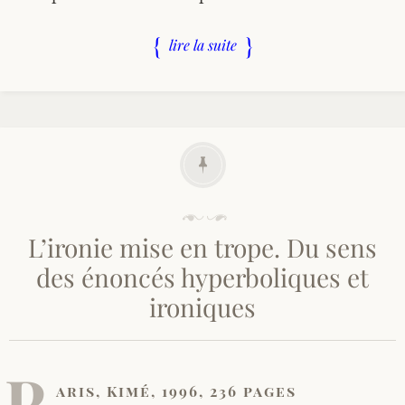
lire la suite
P
u
L’ironie mise en trope. Du sens
b
l
des énoncés hyperboliques et
i
é
ironiques
l
e
1
4
P
/
aris, Kimé, 1996, 236 pages
1