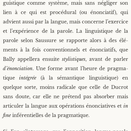
guis­tique comme sys­tème, mais sans négli­ger son
lien à ce qui est pro­cé­du­ral (ou énon­cia­tif), qui
advient aus­si par la langue, mais concerne l’exercice
et l’expérience de la parole. La lin­guis­tique de la
parole selon Saus­sure se rap­porte alors à des élé­
ments à la fois conven­tion­nels et énon­cia­tifs, que
Bal­ly appel­le­ra ensuite
sty­lis­tiques
, avant de par­ler
d’énonciation
. Une forme avant l’heure de prag­ma­
tique
inté­grée
(à la séman­tique lin­guis­tique) en
quelque sorte, moins radi­cale que celle de Ducrot
sans doute, car elle ne pré­tend pas absor­ber mais
arti­cu­ler la langue aux opé­ra­tions énon­cia­tives et
in
fine
infé­ren­tielles de la pragmatique.