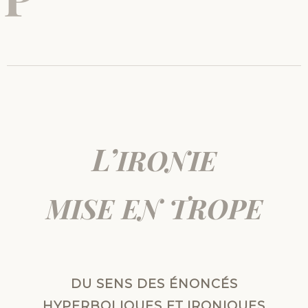
0
/
2
0
1
8
L’
IRONIE
MISE
EN
TROPE
DU
SENS
DES
ÉNONCÉS
HYPERBOLIQUES
ET
IRONIQUES