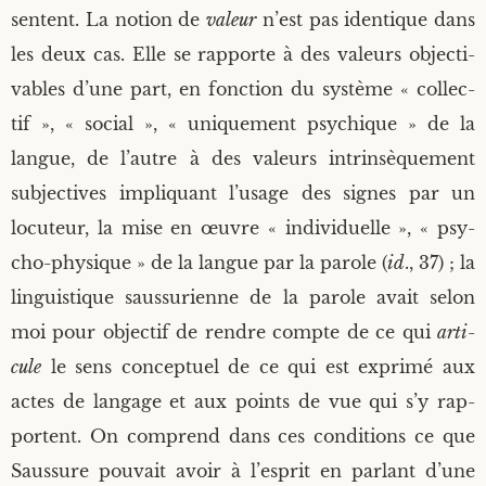
sentent. La notion de
valeur
n’est pas iden­tique dans
les deux cas. Elle se rap­porte à des valeurs objec­ti­
vables d’une part, en fonc­tion du sys­tème « col­lec­
tif », « social », « uni­que­ment psy­chique » de la
langue, de l’autre à des valeurs intrin­sè­que­ment
sub­jec­tives impli­quant l’usage des signes par un
locu­teur, la mise en œuvre « indi­vi­duelle », « psy­
cho-phy­sique » de la langue par la parole (
id
., 37) ; la
lin­guis­tique saus­su­rienne de la parole avait selon
moi pour objec­tif de rendre compte de ce qui
arti­
cule
le sens concep­tuel de ce qui est expri­mé aux
actes de lan­gage et aux points de vue qui s’y rap­
portent. On com­prend dans ces condi­tions ce que
Saus­sure pou­vait avoir à l’esprit en par­lant d’une