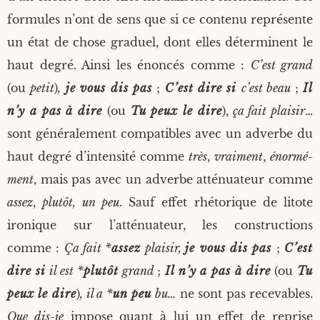
for­mules n’ont de sens que si ce conte­nu repré­sente
un état de chose gra­duel, dont elles déter­minent le
haut degré. Ain­si les énon­cés comme :
C’est grand
(ou
petit
)
,
je vous dis pas
;
C’est dire si
c’est beau
;
Il
n’y a pas à dire
(ou
Tu peux le dire
),
ça fait plai­sir
…
sont géné­ra­le­ment com­pa­tibles avec un adverbe du
haut degré d’intensité comme
très
,
vrai­ment
,
énor­mé­
ment
, mais pas avec un adverbe atté­nua­teur comme
assez
,
plu­tôt, un peu
. Sauf effet rhé­to­rique de litote
iro­nique sur l’atténuateur, les construc­tions
comme :
Ça fait *
assez
plai­sir,
je vous dis pas
;
C’est
dire si
il est *
plu­tôt
grand
;
Il n’y a pas à dire
(ou
Tu
peux le dire
)
,
il a *
un peu
bu…
ne sont pas rece­vables.
Que dis-je
impose quant à lui un effet de reprise