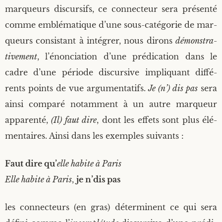
mar­queurs dis­cur­sifs, ce connec­teur sera pré­sen­té
comme emblé­ma­tique d’une sous-caté­go­rie de mar­
queurs consis­tant à inté­grer, nous dirons
démons­tra­
ti­ve­ment
, l’énonciation d’une pré­di­ca­tion dans le
cadre d’une période dis­cur­sive impli­quant dif­fé­
rents points de vue argu­men­ta­tifs.
Je (n’) dis pas
sera
ain­si com­pa­ré notam­ment à un autre mar­queur
appa­ren­té,
(Il) faut dire
, dont les effets sont plus élé­
men­taires. Ain­si dans les exemples suivants :
Faut dire qu’
elle habite à Paris
Elle habite à Paris
,
je n’dis pas
les connec­teurs (en gras) déter­minent ce qui sera