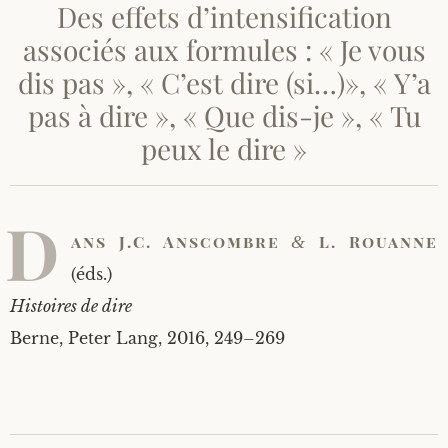
Des effets d’intensification
b
l
associés aux formules : « Je vous
i
é
dis pas », « C’est dire (si…)», « Y’a
l
pas à dire », « Que dis-je », « Tu
e
1
peux le dire »
7
/
0
9
D
/
ans J­.C. Ans­combre
L. Rouanne
&
2
0
(éds.)
1
6
His­toires de dire
Berne, Peter Lang, 2016, 249–269