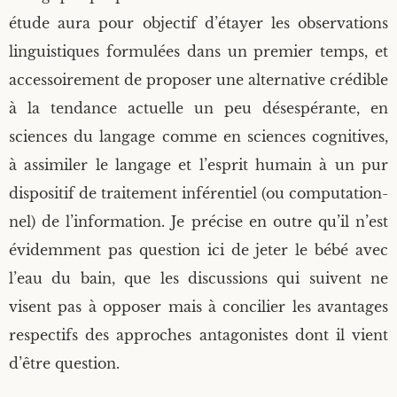
étude aura pour objec­tif d’étayer les obser­va­tions
lin­guis­tiques for­mu­lées dans un pre­mier temps, et
acces­soi­re­ment de pro­po­ser une alter­na­tive cré­dible
à la ten­dance actuelle un peu déses­pé­rante, en
sciences du lan­gage comme en sciences cog­ni­tives,
à assi­mi­ler le lan­gage et l’esprit humain à un pur
dis­po­si­tif de trai­te­ment infé­ren­tiel (ou com­pu­ta­tion­
nel) de l’information. Je pré­cise en outre qu’il n’est
évi­dem­ment pas ques­tion ici de jeter le bébé avec
l’eau du bain, que les dis­cus­sions qui suivent ne
visent pas à oppo­ser mais à conci­lier les avan­tages
res­pec­tifs des approches anta­go­nistes dont il vient
d’être question.