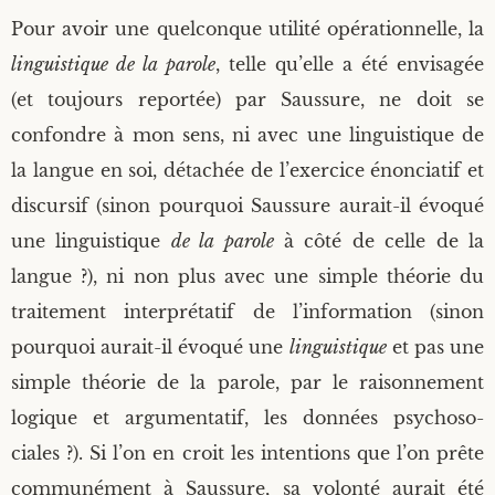
Pour avoir une quel­conque uti­li­té opé­ra­tion­nelle, la
lin­guis­tique de la parole
, telle qu’elle a été envi­sa­gée
(et tou­jours repor­tée) par Saus­sure, ne doit se
confondre à mon sens, ni avec une lin­guis­tique de
la langue en soi, déta­chée de l’exercice énon­cia­tif et
dis­cur­sif (sinon pour­quoi Saus­sure aurait-il évo­qué
une lin­guis­tique
de la parole
à côté de celle de la
langue ?), ni non plus avec une simple théo­rie du
trai­te­ment inter­pré­ta­tif de l’information (sinon
pour­quoi aurait-il évo­qué une
lin­guis­tique
et pas une
simple théo­rie de la parole, par le rai­son­ne­ment
logique et argu­men­ta­tif, les don­nées psy­cho­so­
ciales ?). Si l’on en croit les inten­tions que l’on prête
com­mu­né­ment à Saus­sure, sa volon­té aurait été