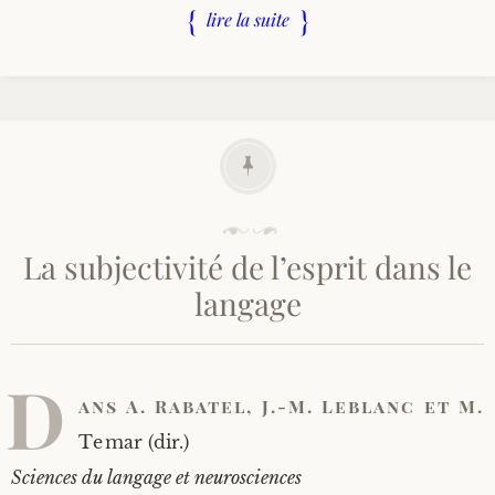
lire la suite
P
u
La subjectivité de l’esprit dans le
b
l
langage
i
é
l
e
D
1
ans A. Raba­tel, J.-M. Leblanc et M.
7
/
Temar (dir.)
0
9
Sciences du lan­gage et neurosciences