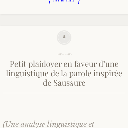
P
u
Petit plaidoyer en faveur d’une
b
l
linguistique de la parole inspirée
i
é
de Saussure
l
e
2
5
/
0
8
(Une analyse linguistique et
/