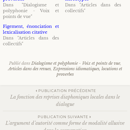
Tropes et figures de rhétorique
Dans "Dialogisme et
Dans "Articles dans des
Publications en ligne
Responsabilités scientifiques et rayonnement
Recherche avancée
polyphonie - Voix et
collectifs"
points de vue"
Expressions idiomatiques, locutions et
proverbes
Encadrement doctoral
Figement, énonciation et
lexicalisation citative
Dans "Articles dans des
Ethos discursif et subjectivité
Recherches
collectifs"
Subjectivité de l’esprit
Publié dans
Dialogisme et polyphonie - Voix et points de vue
,
Articles dans des revues
,
Expressions idiomatiques, locutions et
proverbes
Navigation
PUBLICATION PRÉCÉDENTE
La fonction des reprises diaphoniques locales dans le
dialogue
des
PUBLICATION SUIVANTE
L’argument d’autorité comme forme de modalité allusive