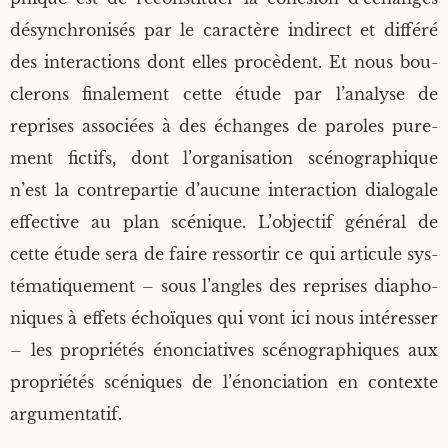
désyn­chro­ni­sés par le carac­tère indi­rect et dif­fé­ré
des inter­ac­tions dont elles pro­cèdent. Et nous bou­
cle­rons fina­le­ment cette étude par l’analyse de
reprises asso­ciées à des échanges de paroles pure­
ment fic­tifs, dont l’organisation scé­no­gra­phique
n’est la contre­par­tie d’aucune inter­ac­tion dia­lo­gale
effec­tive au plan scé­nique. L’objectif géné­ral de
cette étude sera de faire res­sor­tir ce qui arti­cule sys­
té­ma­ti­que­ment – sous l’angles des reprises dia­pho­
niques à effets échoïques qui vont ici nous inté­res­ser
– les pro­prié­tés énon­cia­tives scé­no­gra­phiques aux
pro­prié­tés scé­niques de l’énonciation en contexte
argumentatif.