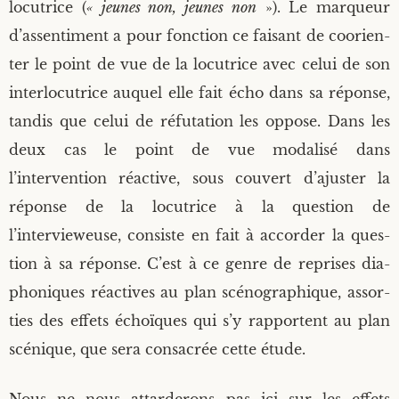
locu­trice (
« jeunes non, jeunes non
»). Le mar­queur
d’assentiment a pour fonc­tion ce fai­sant de coorien­
ter le point de vue de la locu­trice avec celui de son
inter­lo­cu­trice auquel elle fait écho dans sa réponse,
tan­dis que celui de réfu­ta­tion les oppose. Dans les
deux cas le point de vue moda­li­sé dans
l’intervention réac­tive, sous cou­vert d’ajuster la
réponse de la locu­trice à la ques­tion de
l’intervieweuse, consiste en fait à accor­der la ques­
tion à sa réponse. C’est à ce genre de reprises dia­
pho­niques réac­tives au plan scé­no­gra­phique, assor­
ties des effets échoïques qui s’y rap­portent au plan
scé­nique, que sera consa­crée cette étude.