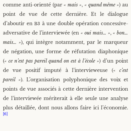
comme anti-orien­té (par
« mais »
,
« quand même »
) au
point de vue de cette der­nière. Et le dia­logue
d’aboutir en
à une double opé­ra­tion conces­sive-
B3
adver­sa­tive de l’interviewée (en
« oui mais… »
,
« bon…
mais… »
), qui intègre notam­ment, par le mar­queur
de néga­tion, une forme de réfu­ta­tion dia­pho­nique
(
« ce n’est pas pareil quand on est à l’école »
) d’un point
de vue posi­tif impu­té à l’intervieweuse («
c’est
pareil »
). L’organisation poly­pho­nique des voix et
points de vue asso­ciés à cette der­nière inter­ven­tion
de l’interviewée méri­te­rait à elle seule une ana­lyse
plus détaillée, dont nous allons faire ici l’économie.
[6]