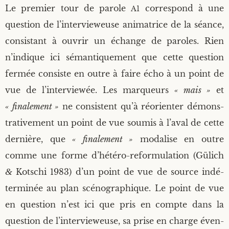
Le pre­mier tour de parole
cor­res­pond à une
A1
ques­tion de l’intervieweuse ani­ma­trice de la séance,
consis­tant à ouvrir un échange de paroles. Rien
n’indique ici séman­ti­que­ment que cette ques­tion
fer­mée consiste en outre à faire écho à un point de
vue de l’interviewée. Les mar­queurs
« mais »
et
« fina­le­ment »
ne consistent qu’à réorien­ter démons­
tra­ti­ve­ment un point de vue sou­mis à l’aval de cette
der­nière, que
« fina­le­ment »
moda­lise en outre
comme une forme d’hétéro-reformulation (Gülich
&
Kot­schi 1983) d’un point de vue de source indé­
ter­mi­née au plan scé­no­gra­phique. Le point de vue
en ques­tion n’est ici que pris en compte dans la
ques­tion de l’intervieweuse, sa prise en charge éven­