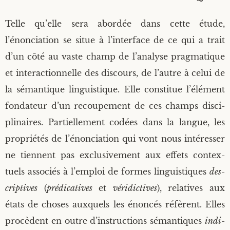
Tropes et figures de rhétorique
Publications en ligne
Responsabilités scientifiques et rayonnement
Recherche avancée
Telle qu’elle sera abor­dée dans cette étude,
Expressions idiomatiques, locutions et
l’énonciation se situe à l’interface de ce qui a trait
proverbes
Encadrement doctoral
d’un côté au vaste champ de l’analyse prag­ma­tique
Ethos discursif et subjectivité
et inter­ac­tion­nelle des dis­cours, de l’autre à celui de
Recherches
la séman­tique lin­guis­tique. Elle consti­tue l’élément
Subjectivité de l’esprit
fon­da­teur d’un recou­pe­ment de ces champs dis­ci­
pli­naires. Par­tiel­le­ment codées dans la langue, les
pro­prié­tés de l’énonciation qui vont nous inté­res­ser
ne tiennent pas exclu­si­ve­ment aux effets contex­
tuels asso­ciés à l’emploi de formes lin­guis­tiques
des­
crip­tives
(
pré­di­ca­tives
et
véri­dic­tives
), rela­tives aux
états de choses aux­quels les énon­cés réfèrent. Elles
pro­cèdent en outre d’instructions séman­tiques
indi­