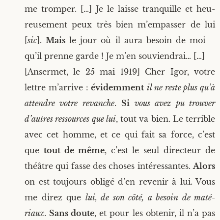
me trom­per. […] Je le laisse tran­quille et heu­
reu­se­ment peux très bien m’empasser de lui
[
sic
].
Mais
le jour où il aura besoin de moi –
qu’il prenne garde ! Je m’en souviendrai… […]
[Anser­met, le 25 mai 1919] Cher Igor, votre
lettre m’arrive :
évi­dem­ment
il ne reste plus qu’à
attendre votre revanche
.
Si
vous avez pu trou­ver
d’autres res­sources que lui
, tout va bien. Le ter­rible
avec cet homme, et ce qui fait sa force, c’est
que
tout de même
, c’est le seul direc­teur de
théâtre qui fasse des choses inté­res­santes.
Alors
on est tou­jours obli­gé d’en reve­nir à lui. Vous
me direz que
lui, de son côté, a besoin de maté­
riaux
.
Sans doute
, et pour les obte­nir, il n’a pas