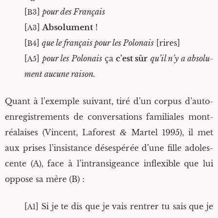
[
]
pour des Français
B3
[
]
Abso­lu­ment
!
A3
[
]
que le fran­çais pour les Polo­nais
[rires]
B4
[
]
pour les Polo­nais
ça
c’est sûr
qu’il n’y a abso­lu­
A5
ment aucune raison.
Quant à l’exemple sui­vant, tiré d’un cor­pus d’auto-
enregistrements de conver­sa­tions fami­liales mont­
réa­laises (Vincent, Lafo­rest
&
Mar­tel 1995), il met
aux prises l’insistance déses­pé­rée d’une fille ado­les­
cente (A), face à l’intransigeance inflexible que lui
oppose sa mère (B) :
[
] Si je te dis que je vais ren­trer tu sais que je
A1