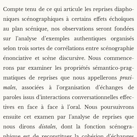
Compte tenu de ce qui arti­cule les reprises dia­pho­
niques scé­no­gra­phiques à cer­tains effets échoïques
au plan scé­nique, nos obser­va­tions seront fon­dées
sur l’analyse d’exemples authen­tiques orga­ni­sés
selon trois sortes de cor­ré­la­tions entre scé­no­gra­phie
énon­cia­tive et scène dis­cur­sive. Nous com­men­ce­
rons par exa­mi­ner les pro­prié­tés séman­ti­co-prag­
ma­tiques de reprises que nous appel­le­rons
proxi­
males
, asso­ciées à l’organisation d’échanges de
paroles issus d’interactions conver­sa­tion­nelles effec­
tives en face à face à l’oral. Nous pour­sui­vrons
ensuite cet exa­men par l’analyse de reprises que
nous dirons
dis­tales
, dont la fonc­tion scé­no­gra­
phique est de recons­ti­tuer la cohé­sion d’échanges