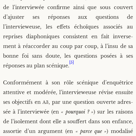
de l’interviewée confirme ain­si que sous cou­vert
d’ajuster ses réponses aux ques­tions de
l’intervieweuse, les effets échoïques asso­ciés au
reprises dia­pho­niques consistent en fait inver­se­
ment à réac­cor­der au coup par coup, à l’insu de sa
bonne foi sans doute, les ques­tions posées à ses
[5]
réponses au plan scé­nique.
Confor­mé­ment à son rôle scé­nique d’enquêtrice
atten­tive et modé­rée, l’intervieweuse révise ensuite
ses objec­tifs en
, par une ques­tion ouverte adres­
A3
sée à l’interviewée (en
« pour­quoi ? »
) sur les rai­sons
de l’isolement dont elle a souf­fert dans son enfance,
assor­tie d’un argu­ment (en
« parce que »
) moda­li­sé