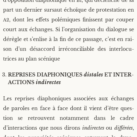
d’opposition dia­pho­nique en
, qui déclenche de sa
B1
part un der­nier sur­saut échoïque de pro­tes­ta­tion en
, dont les effets polé­miques finissent par cou­per
A2
court aux échanges. Si l’organisation du dia­logue se
dérègle et s’enlise à la fin de ce pas­sage, c’est en rai­
son d’un désac­cord irré­con­ci­liable des inter­lo­cu­
trices au plan scénique
REPRISES DIA­PHO­NIQUES
dis­tales
ET INTER­
AC­TIONS
indi­rectes
Les reprises dia­pho­niques asso­ciées aux échanges
de paroles en face à face dont il vient d’être ques­
tion se retrouvent notam­ment dans le cadre
d’interactions que nous dirons
indi­rectes
ou
dif­fé­rées
,