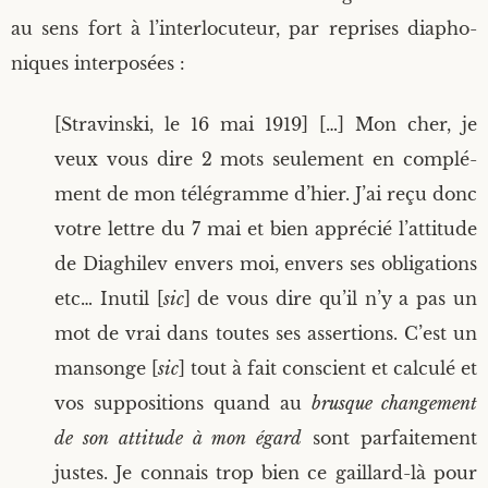
au sens fort à l’interlocuteur, par reprises dia­pho­
niques interposées :
[Stra­vins­ki, le 16 mai 1919] […] Mon cher, je
veux vous dire 2 mots seule­ment en com­plé­
ment de mon télé­gramme d’hier. J’ai reçu donc
votre lettre du 7 mai et bien appré­cié l’attitude
de Dia­ghi­lev envers moi, envers ses obli­ga­tions
etc… Inutil [
sic
] de vous dire qu’il n’y a pas un
mot de vrai dans toutes ses asser­tions. C’est un
man­songe [
sic
] tout à fait conscient et cal­cu­lé et
vos sup­po­si­tions quand au
brusque chan­ge­ment
de son atti­tude à mon égard
sont par­fai­te­ment
justes. Je connais trop bien ce gaillard-là pour