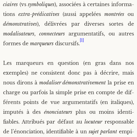
ciaires
(vs
sym­bo­liques
), asso­ciées à cer­taines infor­ma­
tions
extra-pré­di­ca­tives
(aus­si appe­lées
mon­trées
ou
démons­tra­tives
), déli­vrées par diverses sortes de
moda­li­sa­teurs
,
connec­teurs
argu­men­ta­tifs, ou autres
[1]
formes de
mar­queurs
dis­cur­sifs.
Les mar­queurs en ques­tion (en gras dans nos
exemples) ne consistent donc pas à décrire, mais
nous dirons à
moda­li­ser démons­tra­ti­ve­ment
la prise en
charge ou par­fois la simple prise en compte de dif­
fé­rents points de vue argu­men­ta­tifs (en ita­liques),
impu­tés à des
énon­cia­teurs
plus ou moins iden­ti­
fiables. Attri­bués par défaut au
locu­teur
res­pon­sable
de l’énonciation, iden­ti­fiable à un
sujet par­lant
empi­