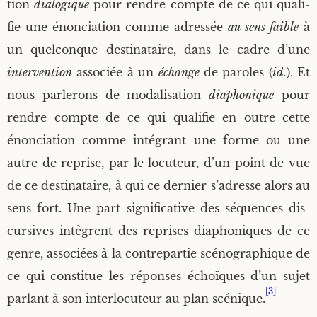
tion
dia­lo­gique
pour rendre compte de ce qui qua­li­
fie une énon­cia­tion comme adres­sée
au sens faible
à
un quel­conque des­ti­na­taire, dans le cadre d’une
inter­ven­tion
asso­ciée à un
échange
de paroles (
id.
). Et
nous par­le­rons de moda­li­sa­tion
dia­pho­nique
pour
rendre compte de ce qui qua­li­fie en outre cette
énon­cia­tion comme inté­grant une forme ou une
autre de reprise, par le locu­teur, d’un point de vue
de ce des­ti­na­taire, à qui ce der­nier s’adresse alors au
sens fort. Une part signi­fi­ca­tive des séquences dis­
cur­sives intègrent des reprises dia­pho­niques de ce
genre, asso­ciées à la contre­par­tie scé­no­gra­phique de
ce qui consti­tue les réponses échoïques d’un sujet
[3]
par­lant à son inter­lo­cu­teur au plan scé­nique.