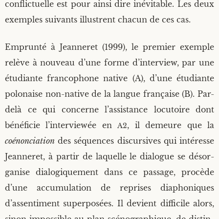
conflic­tuelle est pour ain­si dire inévi­table. Les deux
exemples sui­vants illus­trent cha­cun de ces cas.
Emprun­té à Jean­ne­ret (1999), le pre­mier exemple
relève à nou­veau d’une forme d’interview, par une
étu­diante fran­co­phone native (A), d’une étu­diante
polo­naise non-native de la langue fran­çaise (B). Par-
delà ce qui concerne l’assistance locu­toire dont
béné­fi­cie l’interviewée en
, il demeure que la
A2
coénon­cia­tion
des séquences dis­cur­sives qui inté­resse
Jean­ne­ret, à par­tir de laquelle le dia­logue se désor­
ga­nise dia­lo­gi­que­ment dans ce pas­sage, pro­cède
d’une accu­mu­la­tion de reprises dia­pho­niques
d’assentiment super­po­sées. Il devient dif­fi­cile alors,