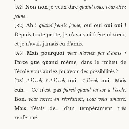
[
]
Non non
je veux dire
quand vous, vous étiez
A2
jeune
.
[
]
Ah !
quand j’étais jeune
,
oui oui oui oui !
B2
Depuis toute petite, je n’avais ni frère ni sœur,
et je n’avais jamais eu d’amis.
[
]
Mais
pour­quoi
vous n’aviez pas d’amis ?
A3
Parce que quand même
, dans le milieu de
l’école vous auriez pu avoir des possibilités ?
[
]
A l’école ? A l’école
oui
.
A l’école
oui
.
Mais
B3
euh
… Ce n’est
pas
pareil quand on est à l’école
.
Bon
,
vous sor­tez en récréa­tion
,
vous vous amu­sez
.
Mais
j’étais de… d’un tem­pé­ra­ment très
renfermé.