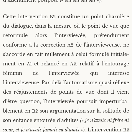
d’assentiment post­po­sé (
« oui oui oui oui »
).
Cette inter­ven­tion
consti­tue un point char­nière
B2
du dia­logue, dans la mesure où le point de vue que
refor­mule alors l’interviewée, pré­ten­du­ment
conforme à la cor­rec­tion
de l’intervieweuse, ne
A2
s’accorde en fait nul­le­ment à celui for­mu­lé ini­tia­le­
ment en
et relan­cé en
, rela­tif à l’entourage
A1
A2
fémi­nin de l’interviewée qui inté­resse
l’intervieweuse. Par-delà l’automatisme qua­si réflexe
des réajus­te­ments de points de vue dont il vient
d’être ques­tion, l’interviewée pour­suit imper­tur­ba­
ble­ment en
son argu­men­ta­tion sur la soli­tude de
B2
son enfance entou­rée d’adultes
(« je n’avais ni frère ni
sœur, et je n’avais jamais eu d’amis »
). L’intervention
B2