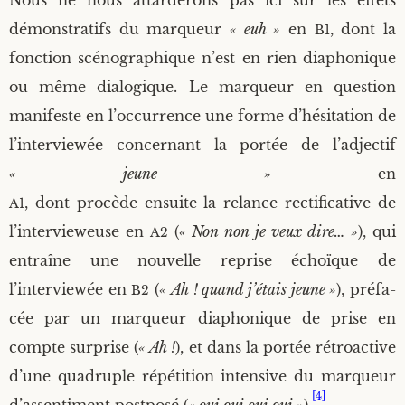
Nous ne nous attar­de­rons pas ici sur les effets
démons­tra­tifs du mar­queur
« euh »
en
, dont la
B1
fonc­tion scé­no­gra­phique n’est en rien dia­pho­nique
ou même dia­lo­gique. Le mar­queur en ques­tion
mani­feste en l’occurrence une forme d’hésitation de
l’interviewée concer­nant la por­tée de l’adjectif
« jeune »
en
, dont pro­cède ensuite la relance rec­ti­fi­ca­tive de
A1
l’intervieweuse en
(
« Non non je veux dire… »
), qui
A2
entraîne une nou­velle reprise échoïque de
l’interviewée en
(
« Ah ! quand j’étais jeune »
), pré­fa­
B2
cée par un mar­queur dia­pho­nique de prise en
compte sur­prise (
« Ah !
), et dans la por­tée rétro­ac­tive
d’une qua­druple répé­ti­tion inten­sive du mar­queur
[4]