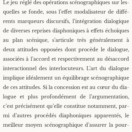
Le jeu réglé des opé­ra­tions scé­no­gra­phiques sur les­
quelles se fonde, sous l’effet moda­li­sa­teur de dif­fé­
rents mar­queurs dis­cur­sifs, l’intégration dia­lo­gique
de diverses reprises dia­pho­niques à effets échoïques
au plan scé­nique, s’articule très géné­ra­le­ment à
deux atti­tudes oppo­sées dont pro­cède le dia­logue,
asso­ciées à l’accord et res­pec­ti­ve­ment au désac­cord
inter­ac­tion­nel des inter­lo­cu­teurs. L’art du dia­logue
implique idéa­le­ment un équi­li­brage scé­no­gra­phique
de ces atti­tudes. Si la conces­sion est au cœur du dia­
logue et plus pro­fon­dé­ment de l’argumentation,
c’est pré­ci­sé­ment qu’elle consti­tue notam­ment, par­
mi d’autres pro­cé­dés dia­pho­niques appa­ren­tés, le
meilleur moyen scé­no­gra­phique d’assurer la pour­