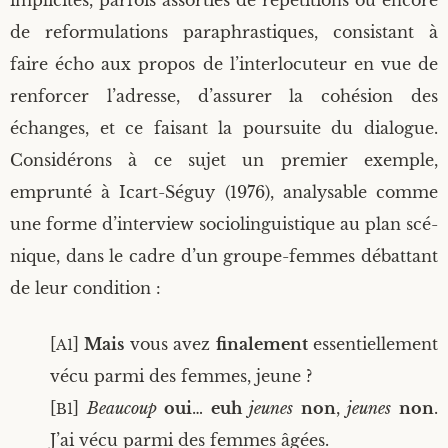
impli­cites, par­fois assor­ties de répé­ti­tions ou encore
de refor­mu­la­tions para­phras­tiques, consis­tant à
faire écho aux pro­pos de l’interlocuteur en vue de
ren­for­cer l’adresse, d’assurer la cohé­sion des
échanges, et ce fai­sant la pour­suite du dia­logue.
Consi­dé­rons à ce sujet un pre­mier exemple,
emprun­té à Icart-Séguy (1976), ana­ly­sable comme
une forme d’interview socio­lin­guis­tique au plan scé­
nique, dans le cadre d’un groupe-femmes débat­tant
de leur condition :
[
]
Mais
vous avez
fina­le­ment
essen­tiel­le­ment
A1
vécu par­mi des femmes, jeune ?
[
]
Beau­coup
oui
…
euh
jeunes
non
,
jeunes
non
.
B1
J’ai vécu par­mi des femmes âgées.