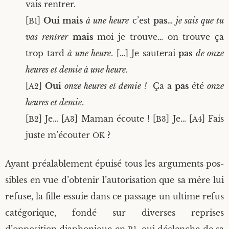
vais rentrer.
[
]
Oui mais
à une heure
c’est
pas
…
je sais que tu
B1
vas ren­trer
mais
moi je trouve… on trouve ça
trop tard
à une heure
. […] Je sau­te­rai
pas
de onze
heures et demie à une heure.
[
]
Oui
onze heures et demie !
Ça a
pas
été
onze
A2
heures et demie
.
[
] Je… [
] Maman écoute ! [
] Je… [
] Fais
B2
A3
B3
A4
juste m’écouter
?
OK
Ayant préa­la­ble­ment épui­sé tous les argu­ments pos­
sibles en vue d’obtenir l’autorisation que sa mère lui
refuse, la fille essuie dans ce pas­sage un ultime refus
caté­go­rique, fon­dé sur diverses reprises