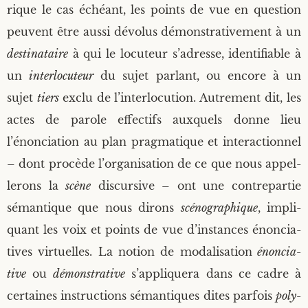
rique le cas échéant, les points de vue en ques­tion
peuvent être aus­si dévo­lus démons­tra­ti­ve­ment à un
des­ti­na­taire
à qui le locu­teur s’adresse, iden­ti­fiable à
un
inter­lo­cu­teur
du sujet par­lant, ou encore à un
sujet
tiers
exclu de l’interlocution. Autre­ment dit, les
actes de parole effec­tifs aux­quels donne lieu
l’énonciation au plan prag­ma­tique et inter­ac­tion­nel
– dont pro­cède l’organisation de ce que nous appel­
le­rons la
scène
dis­cur­sive – ont une contre­par­tie
séman­tique que nous dirons
scé­no­gra­phique
, impli­
quant les voix et points de vue d’instances énon­cia­
tives vir­tuelles. La notion de moda­li­sa­tion
énon­cia­
tive
ou
démons­tra­tive
s’appliquera dans ce cadre à
cer­taines ins­truc­tions séman­tiques dites par­fois
poly­