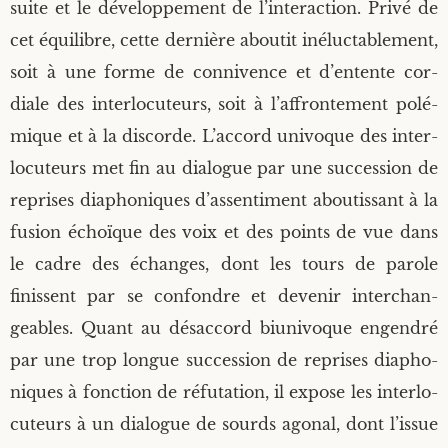
suite et le déve­lop­pe­ment de l’interaction. Pri­vé de
cet équi­libre, cette der­nière abou­tit iné­luc­ta­ble­ment,
soit à une forme de conni­vence et d’entente cor­
diale des inter­lo­cu­teurs, soit à l’affrontement polé­
mique et à la dis­corde. L’accord uni­voque des inter­
lo­cu­teurs met fin au dia­logue par une suc­ces­sion de
reprises dia­pho­niques d’assentiment abou­tis­sant à la
fusion échoïque des voix et des points de vue dans
le cadre des échanges, dont les tours de parole
finissent par se confondre et deve­nir inter­chan­
geables. Quant au désac­cord biuni­voque engen­dré
par une trop longue suc­ces­sion de reprises dia­pho­
niques à fonc­tion de réfu­ta­tion, il expose les inter­lo­
cu­teurs à un dia­logue de sourds ago­nal, dont l’issue