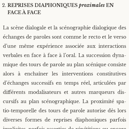
REPRISES DIA­PHO­NIQUES
proxi­males
EN
FACE À FACE
La scène dia­lo­gale et la scé­no­gra­phie dia­lo­gique des
échanges de paroles sont comme le rec­to et le ver­so
d’une même expé­rience asso­ciée aux inter­ac­tions
ver­bales en face à face à l’oral. La suc­ces­sion dyna­
mique des tours de parole au plan scé­nique consiste
alors à enchaî­ner les inter­ven­tions consti­tu­tives
d’échanges suc­ces­sifs en temps réel, arti­cu­lées par
dif­fé­rents moda­li­sa­teurs et autres mar­queurs dis­
cur­sifs au plan scé­no­gra­phique. La proxi­mi­té spa­
tio-tem­po­relle des tours de parole auto­rise dès lors
diverses formes de reprises dia­pho­niques par­fois