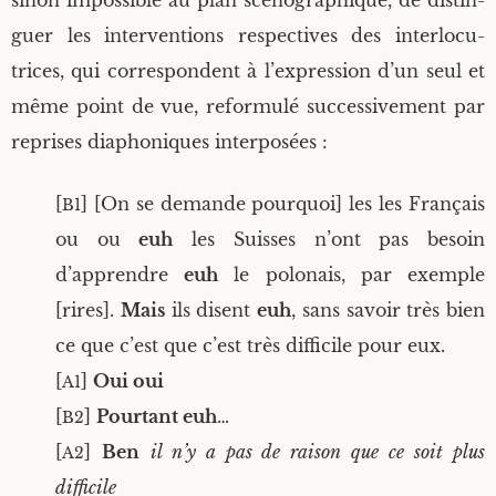
sinon impos­sible au plan scé­no­gra­phique, de dis­tin­
guer les inter­ven­tions res­pec­tives des inter­lo­cu­
trices, qui cor­res­pondent à l’expression d’un seul et
même point de vue, refor­mu­lé suc­ces­si­ve­ment par
reprises dia­pho­niques interposées :
[
] [On se demande pour­quoi] les les Fran­çais
B1
ou ou
euh
les Suisses n’ont pas besoin
d’apprendre
euh
le polo­nais, par exemple
[rires].
Mais
ils disent
euh
, sans savoir très bien
ce que c’est que c’est très dif­fi­cile pour eux.
[
]
Oui oui
A1
[
]
Pour­tant euh
…
B2
[
]
Ben
il n’y a pas de rai­son que ce soit plus
A2
difficile