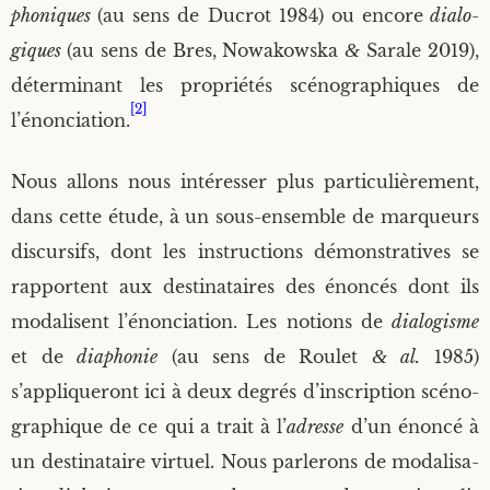
pho­niques
(au sens de Ducrot 1984) ou encore
dia­lo­
giques
(au sens de Bres, Nowa­kows­ka
&
Sarale 2019),
déter­mi­nant les pro­prié­tés scé­no­gra­phiques de
[2]
l’énonciation.
Nous allons nous inté­res­ser plus par­ti­cu­liè­re­ment,
dans cette étude, à un sous-ensemble de mar­queurs
dis­cur­sifs, dont les ins­truc­tions démons­tra­tives se
rap­portent aux des­ti­na­taires des énon­cés dont ils
moda­lisent l’énonciation. Les notions de
dia­lo­gisme
et de
dia­pho­nie
(au sens de Rou­let
&
al.
1985)
s’appliqueront ici à deux degrés d’inscription scé­no­
gra­phique de ce qui a trait à l’
adresse
d’un énon­cé à
un des­ti­na­taire vir­tuel. Nous par­le­rons de moda­li­sa­