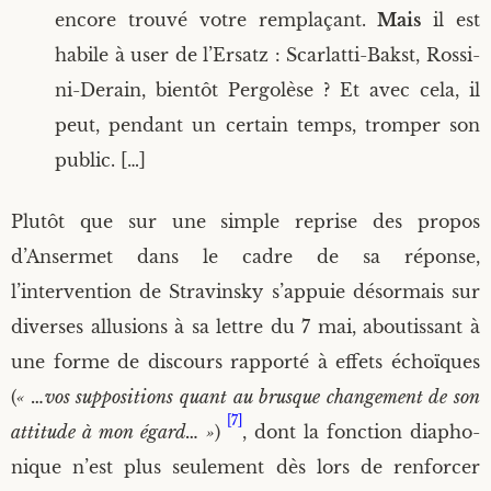
encore trou­vé votre rem­pla­çant.
Mais
il est
habile à user de l’Ersatz : Scar­lat­ti-Bakst, Ros­si­
ni-Derain, bien­tôt Per­go­lèse ? Et avec cela, il
peut, pen­dant un cer­tain temps, trom­per son
public. […]
Plu­tôt que sur une simple reprise des pro­pos
d’Ansermet dans le cadre de sa réponse,
l’intervention de Stra­vins­ky s’appuie désor­mais sur
diverses allu­sions à sa lettre du 7 mai, abou­tis­sant à
une forme de dis­cours rap­por­té à effets échoïques
(
« …vos sup­po­si­tions quant au brusque chan­ge­ment de son
[7]
atti­tude à mon égard… »
)
, dont la fonc­tion dia­pho­
nique n’est plus seule­ment dès lors de ren­for­cer