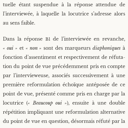
tuelle étant sus­pen­due à la réponse atten­due de
l’interviewée, à laquelle la locu­trice s’adresse alors
au sens faible.
Dans la réponse
de l’interviewée en revanche,
B1
« oui »
et
« non »
sont des mar­queurs
dia­pho­niques
à
fonc­tion d’assentiment et res­pec­ti­ve­ment de réfu­ta­
tion du point de vue pré­cé­dem­ment pris en compte
par l’intervieweuse, asso­ciés suc­ces­si­ve­ment à une
pre­mière refor­mu­la­tion échoïque anté­po­sée de ce
point de vue, pré­sen­té comme pris en charge par la
locu­trice (
« Beau­coup oui »
), ensuite à une double
répé­ti­tion impli­quant une refor­mu­la­tion alter­na­tive
du point de vue en ques­tion, désor­mais réfu­té par la