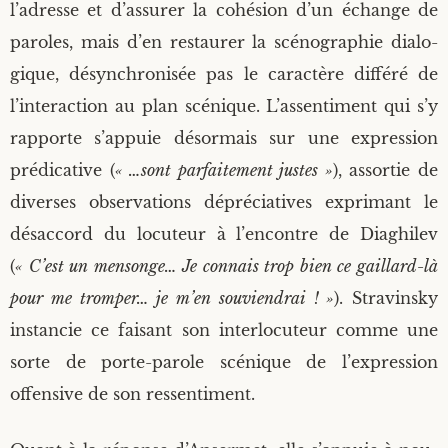
l’adresse et d’assurer la cohé­sion d’un échange de
paroles, mais d’en res­tau­rer la scé­no­gra­phie dia­lo­
gique, désyn­chro­ni­sée pas le carac­tère dif­fé­ré de
l’interaction au plan scé­nique. L’assentiment qui s’y
rap­porte s’appuie désor­mais sur une expres­sion
pré­di­ca­tive (
« …sont par­fai­te­ment justes »
), assor­tie de
diverses obser­va­tions dépré­cia­tives expri­mant le
désac­cord du locu­teur à l’encontre de Dia­ghi­lev
(
« C’est un men­songe… Je connais trop bien ce gaillard-là
pour me trom­per… je m’en sou­vien­drai ! »
). Stra­vins­ky
ins­tan­cie ce fai­sant son inter­lo­cu­teur comme une
sorte de porte-parole scé­nique de l’expression
offen­sive de son ressentiment.