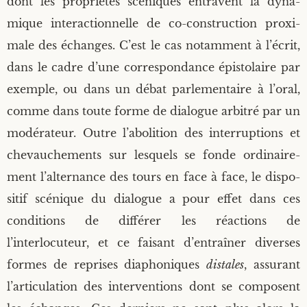
dont les pro­prié­tés scé­niques entravent la dyna­
mique inter­ac­tion­nelle de co-construc­tion proxi­
male des échanges. C’est le cas notam­ment à l’écrit,
dans le cadre d’une cor­res­pon­dance épis­to­laire par
exemple, ou dans un débat par­le­men­taire à l’oral,
comme dans toute forme de dia­logue arbi­tré par un
modé­ra­teur. Outre l’abolition des inter­rup­tions et
che­vau­che­ments sur les­quels se fonde ordi­nai­re­
ment l’alternance des tours en face à face, le dis­po­
si­tif scé­nique du dia­logue a pour effet dans ces
condi­tions de dif­fé­rer les réac­tions de
l’interlocuteur, et ce fai­sant d’entraîner diverses
formes de reprises dia­pho­niques
dis­tales
, assu­rant
l’articulation des inter­ven­tions dont se com­posent