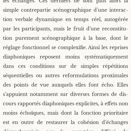
les échanges. Ces der­niers ne sont plus alors la
simple contre­par­tie scé­no­gra­phique d’une inter­ac­
tion ver­bale dyna­mique en temps réel, auto­gé­rée
par les par­ti­ci­pants, mais le fruit d’une recons­ti­tu­
tion pure­ment scé­no­gra­phique à la base, dont le
réglage fonc­tion­nel se com­plexi­fie. Ain­si les reprises
dia­pho­niques reposent moins sys­té­ma­ti­que­ment
dans ces condi­tions sur de simples répé­ti­tions
séquen­tielles ou autres refor­mu­la­tions proxi­males
des points de vue aux­quels elles font écho. Elles
s’appuient notam­ment sur diverses formes de dis­
cours rap­por­tés dia­pho­niques expli­cites, à effets non
moins échoïques, mais dont la fonc­tion prio­ri­taire
est en outre de res­tau­rer la cohé­sion d’échanges