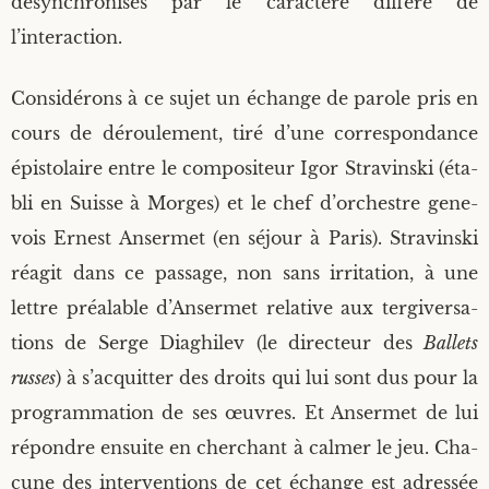
désyn­chro­ni­sés par le carac­tère dif­fé­ré de
l’interaction.
Consi­dé­rons à ce sujet un échange de parole pris en
cours de dérou­le­ment, tiré d’une cor­res­pon­dance
épis­to­laire entre le com­po­si­teur Igor Stra­vins­ki (éta­
bli en Suisse à Morges) et le chef d’orchestre gene­
vois Ernest Anser­met (en séjour à Paris). Stra­vins­ki
réagit dans ce pas­sage, non sans irri­ta­tion, à une
lettre préa­lable d’Ansermet rela­tive aux ter­gi­ver­sa­
tions de Serge Dia­ghi­lev (le direc­teur des
Bal­lets
russes
) à s’acquitter des droits qui lui sont dus pour la
pro­gram­ma­tion de ses œuvres. Et Anser­met de lui
répondre ensuite en cher­chant à cal­mer le jeu. Cha­
cune des inter­ven­tions de cet échange est adres­sée